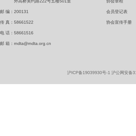
外高桥美约路222号五楼501室
协会章程
邮 编：200131
会员登记表
传 真：58661522
协会宣传手册
电 话：58661516
邮 箱：mdta@mdta.org.cn
沪ICP备19039930号-1
沪公网安备310