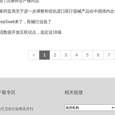
告 | 沉痛悼念严樑同志
家药监局关于进一步调整和优化进口医疗器械产品在中国境内企业
eepSeek来了，医械行业急了
流数据开放互联试点，选定这16城
<
1
2
3
4
5
6
7
下载专区
相关链接
医疗卫生行业简讯月刊