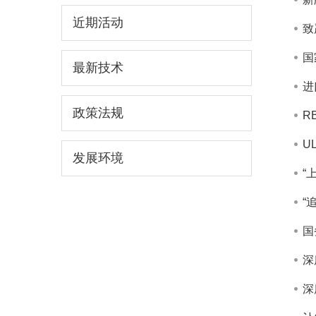
近期活动
致
国
最新技术
进
政策法规
R
U
发展环境
“
“
国
深
深