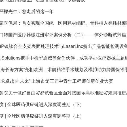
严樑先⽣：您⾛后的这⼀年
家医保局：首次实现全国统一医用耗材编码、骨科植入类耗材编
口转国产医疗器械注册审评案例分析（二）——体外诊断试剂篇
BP镍钛合金支架表面处理技术与LaserLinc挤出产品智能检测设备全
L Solutions携手中检华通威等合作伙伴，成功举办医疗器械主题
上海长海方案”亮相欧洲，术前精准手术规划及模拟助力跨国保肾
追求卓越 向未来” 上海市第三届中青年工程师创新创业大赛
务院关于做好自由贸易试验区全面对接国际高标准经贸规则推进高
度 | 全球医药供应链进入深度调整期（下）
度 | 全球医药供应链进入深度调整期（上）