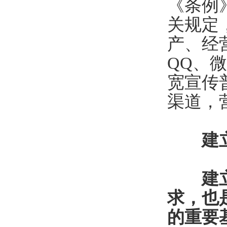
《条例
关规定
产、经
QQ、
宽宣传
渠道，
建
建
求，也
的重要